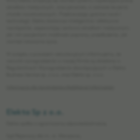
firmy Elekta znajdują się również systemy wspierające pracę
ośrodków medycznych, oraz personelu w zakresie leczenia
chorób nowotworowych. Przekraczając granice nauki i
technologii, Elekta dostarcza inteligentne i efektywne
rozwiązania, zapewniając zarówno ośrodkom medycznym,
jak i ich pacjentom możliwość poprawy, przedłużenia, jak
również ratowania życia.
W związku z procesem rekrutacyjnym informujemy, że
warunki wynagrodzenia w naszej firmie są określone w
Regulaminach Wynagrodzenia obowiązujących w Elekta
Business Service sp. z o.o. oraz Elekta sp. z o.o
Informacja dla kandydatów/Additional information
Elekta Sp z o.o.
Elekta spółka z ograniczoną odpowiedzialnością
Sąd Rejonowy dla m. st. Warszawa,