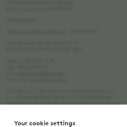
XII Wydział Gospodarczy Krajowego
Rejestru Sądowego nr 0000538192
NIP 5261696061
Wysokość kapitału zakładowego: 200 000, 00 zł
Konto bankowe: Danske Bank A/S S.A.
PL 81 2360 0005 0000 0045 5030 4865
Telefon: +48 22 559 13 60
Faks: +48 22 559 13 61
Email:
sekretariat@elekta.com
Strona web:
www.elekta.com.pl
W związku z art. 32c ustawy Prawo atomowe Elekta sp. z
o.o. w Warszawie informuje, że w ramach prowadzonej
działalności z wykorzystaniem promieniowania jonizującego
nie oddziałuje na zdrowie populacji oraz środowisko. Nie
powoduje także uwolnień substancji promieniotówrczych do
środowiska.
Your cookie settings