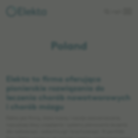
Skip to
Login
main
content
Poland
Elekta to firma oferująca
pionierskie rozwiązania do
leczenia chorób nowotworowych
i chorób mózgu
Elekta jest firmą, która tworzy i rozwija zaawansowane,
najwyższej klasy urządzenia i systemy planowania leczenia
dla radioterapii, radiochirurgii i brachyterapii. W portfolio