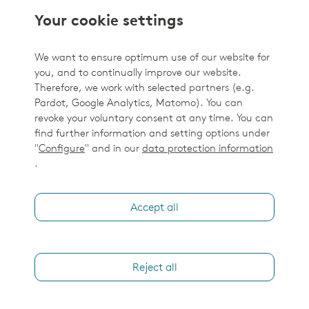
Elvis Hasancic, Sales Director Germany
Your cookie settings
Jost Brand, Regional Sales Manager
We want to ensure optimum use of our website for
Hans-Christian Göhlmann, Regional Sales Manager
you, and to continually improve our website.
Therefore, we work with selected partners (e.g.
Stephan Kühnemund, Regional Sales Manager
Pardot, Google Analytics, Matomo). You can
revoke your voluntary consent at any time. You can
Fahri Berber, Brachytherapy Business Manager
find further information and setting options under
Stephan Majoor, Modality Sales Manager Oncology
"
Configure
" and in our
data protection information
Software
.
Accept all
Serviceorganisation
Anne Karjalainen, Order Fulfillment & Service Director
Central Europe
Reject all
Christoph Bökle, Regional Service Manager